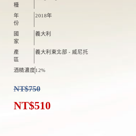
種
年
2018年
份
國
義大利
家
產
義大利東北部 - 威尼托
區
酒精濃度
12%
NT$
750
NT$
510