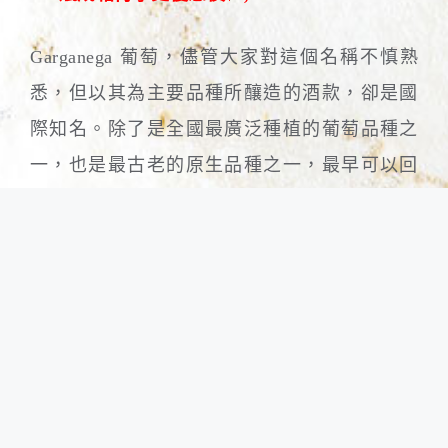
Garganega 葡萄，儘管大家對這個名稱不慎熟
悉，但以其為主要品種所釀造的酒款，卻是國
際知名。除了是全國最廣泛種植的葡萄品種之
一，也是最古老的原生品種之一，最早可以回
逤至西元6世紀時，當時迪奧得理克大地的政務
大臣，曾經以「如百合般潔白而純淨」形容
Garganega所釀造的酒款。
許多人認為Garganega與Chardonnay葡萄品種有
許多相似性：適應力強、多產、帶有討喜香
氣、酸度高、能隨著不同風土條件展現多元風
味等，但對Chardonnay來說此區氣候仍是太熱