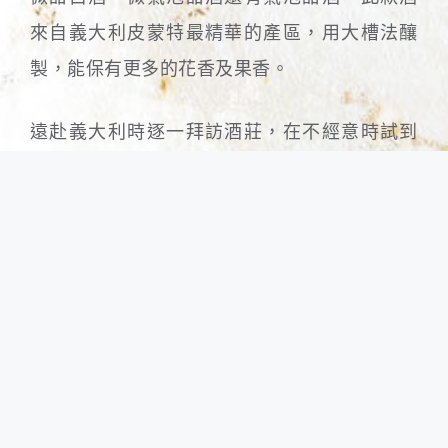
來自義大利皮蒙特最精華的產區，用大槽法釀
製，能保有更多的花香及果香。
遠赴義大利時逐一拜訪酒莊，在不經意時試到
一款令人驚豔的MOSCATO，酸與甜的完美平
衡，是我們最理想中的風味；深思熟慮後，決
定以此打造專屬於我們的酒款，精心設計的酒
標，獨一無二的美麗；HAZEL取名為「花
蜂」，蜂分工合作辛苦採收花蜜，幫助花朵授
粉，繁衍下一代；品嘗到此款酒猶如家中新生
兒的誕生，所帶給的驚喜！甜美！令人雀躍！