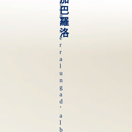
n
N
巴
e
I
d
羅
i
s
洛
e
r
r
a
l
u
n
g
a
d
’
a
l
b