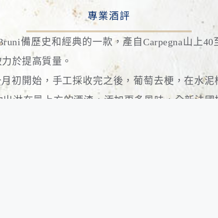
專業酒評
ina Bruni備歷史和經典的一款，產自Carpegna山
致力於提高質量。
大約從十月初開始，手工採收完之後，葡萄去梗，在水
抽出淋在最上方的酒渣，添加更多風味，全新法國橡
放市場。
釀製法