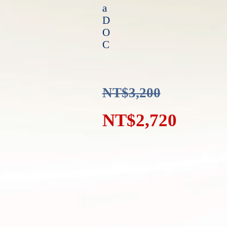
a
D
O
C
NT$
3,200
NT$
2,720