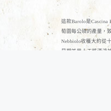
這款Barolo是Casc
萄園每公頃的產量，
Nebbiolo收穫
星期並用人工將酒液
裝瓶陳放16個月後投