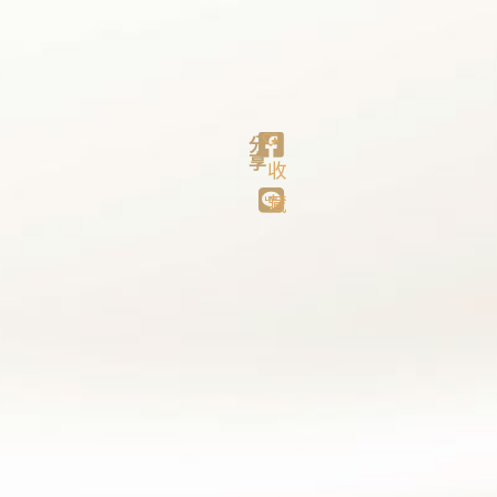
分
享
收
藏