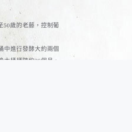
上40至50歲的老藤，控制葡
泥桶中進行發酵大約兩個
木桶桶陳約20個月，