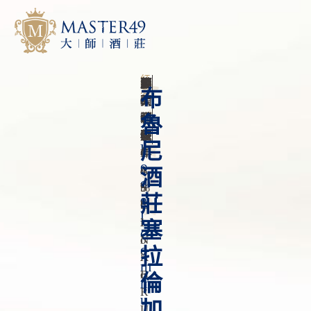
紅
B
酒
葡
1
年
2
國
義
產
皮
酒

酒
布
a
萄
0
0
大
蒙
精
r

酒
0
1
利
特
濃
魯
o
莊
種
%
份
4
家
區
度

尼
l
C
N
年
1
o
A
E
4
酒

d
S
B
%
e
莊

C
B
l
I
I
塞
c
N
O
o
拉
A
L
m
B
O
倫
m
R
u
加
U