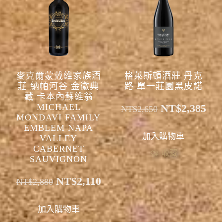
麥克爾蒙戴維家族酒
格萊斯頓酒莊 丹克
莊 納帕河谷 金徽典
路 單一莊園黑皮諾
藏 卡本內蘇維翁
MICHAEL
NT$
2,385
NT$
2,650
MONDAVI FAMILY
EMBLEM NAPA
加入購物車
VALLEY
CABERNET
收藏
SAUVIGNON
NT$
2,110
NT$
2,880
加入購物車