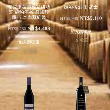
麥克爾蒙戴維家族酒
姬婭拉酒莊 武士
莊 納帕河谷 巔峰珍
釀 卡本內蘇維翁
NT$
5,110
NT$
5,900
NT$
4,488
NT$
5,280
加入購物車
收藏
加入購物車
收藏