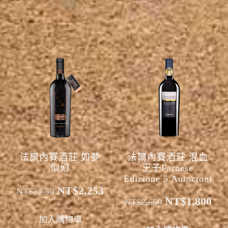
收藏
法爾內賽酒莊 如夢
法爾內賽酒莊 混血
似幻
王子Farnese
Edizione 5 Autoctoni
NT$
2,253
NT$
2,650
NT$
1,800
NT$
2,650
加入購物車