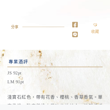
分享
收藏
專業酒評
JS 92pt
LM 91pt
淺寶石紅色，帶有花香、櫻桃、香草香氣。單
寧柔滑，酸度與橡木風味完美結合，後韻緩緩