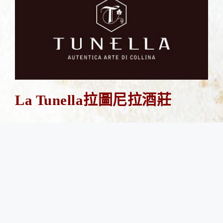
La Tunella拉圖尼拉酒莊
六零年代的期間，祖父Min Zorzettig在Colli
Orientali del Friuli這個精華產區買下了一小塊
地，開始栽種葡萄，與兒子們開始釀酒;八零年
代 ，家族事業蓬勃發展之下，兄弟倆決定分
家，擁有自己的酒莊品牌，但好景不常，Livio
突然的逝世，妻子Gabriella為了不讓酒莊荒廢，