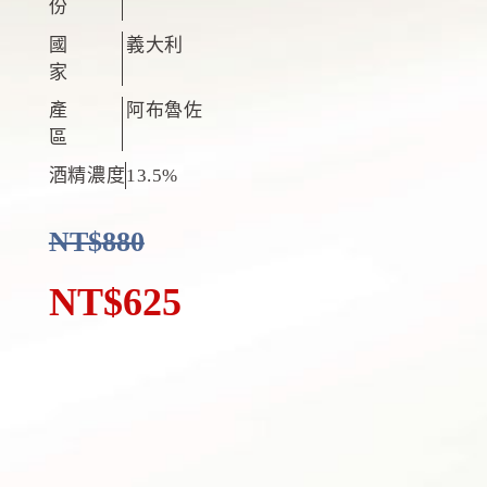
份
國
義大利
家
產
阿布魯佐
區
酒精濃度
13.5%
NT$
880
NT$
625