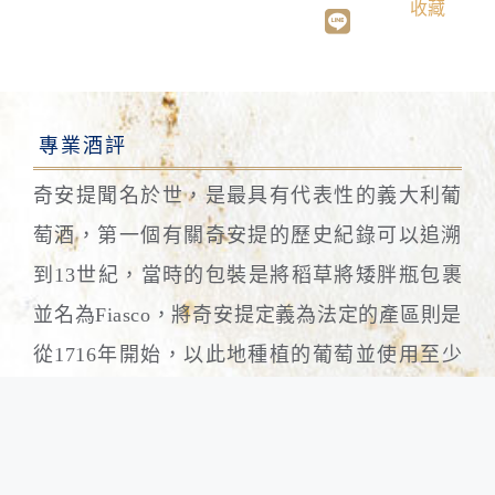
收藏
專業酒評
奇安提聞名於世，是最具有代表性的義大利葡
萄酒，第一個有關奇安提的歷史紀錄可以追溯
到13世紀，當時的包裝是將稻草將矮胖瓶包裹
並名為Fiasco，將奇安提定義為法定的產區則是
從1716年開始，以此地種植的葡萄並使用至少
75％的山吉歐釀造才可將酒名為奇安提。
“R” SERIES的葡萄來自位於Cerreto Guidi周圍