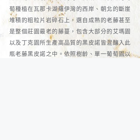
萄種植在瓦那卡湖羅伊灣的西岸、朝北的斷崖
堆積的粗粒片岩碎石上，選自成熟的老藤甚至
是整個莊園最老的藤蔓，包含大部分的艾瑪園
以及丁克園所生產高品質的黑皮諾皆混釀入此
瓶老藤黑皮諾之中。依照樹齡、單一葡萄園以
及黑皮諾的基因分支分成14個不同的發酵槽分
開釀造陳年，其中20%保留整個葡萄串不去梗去
枝，大約1/4~1/3的葡萄放在新桶中而剩餘的放
入四歲的法國橡木桶中釀造，並啟動乳酸發
酵，不論是果酸或乳酸發酵皆是由天然酵母菌
自然啟動，裝瓶前不經過過濾。