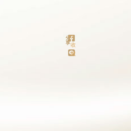
分
享
收
藏