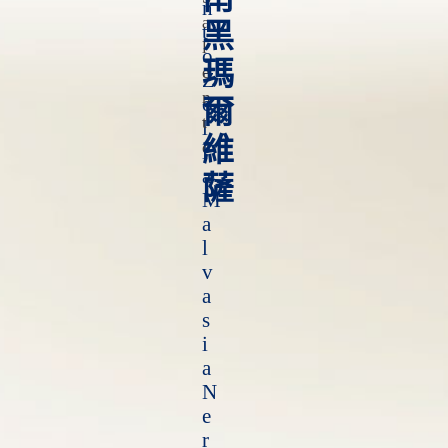
n
A
黑
t
L
o
瑪
E
Z
N
o
爾
T
l
維
O
l
a
薩
M
a
l
v
a
s
i
a
N
e
r