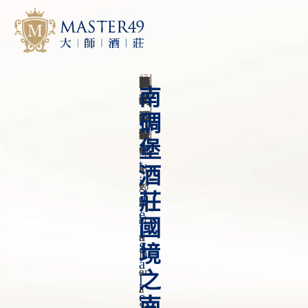
紅
V
酒
葡
1
年
2
國
義
產
普
酒

酒
南
i
萄
0
0
大
利
精
g

酒
0
1
利
亞
濃
碉
n
莊
種
%
份
9
家
區
度

堡
e
V
M
年
1
t
I
Al
3
酒

i
G
V
%
d
莊

N
A
e
E
Si
國
l
Ti
A
S
境
D
N
a
E
Er
之
l
L
A
e
南
S