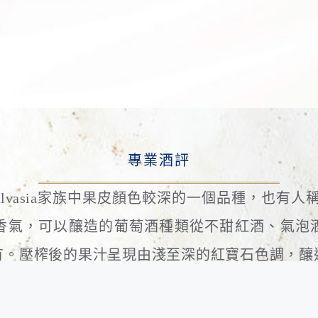
專業酒評
屬於Malvasia家族中果皮顏色較深的一個品種，也有人稱之為
香氣，可以釀造的葡萄酒種類從不甜紅酒、氣泡
紅酒都有。壓榨後的果汁呈現由淺至深的紅寶石色調，
目前主要被種植在義大利，尤其以東南部的Pugl
lvasia Nera多半被拿來與其他品種的葡萄混釀